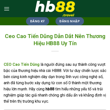
Chuyển
đến
nội
dung
ĐĂNG KÝ
ĐĂNG NHẬP
Ceo Cao Tiến Dũng Dẫn Dắt Nên Thương
Hiệu HB88 Uy Tín
CEO Cao Tiến Dũng
là người đứng sau sự thành công vượt
bậc của thương hiệu nhà cái HB88. Với tư duy chiến lược sắc
bén cùng kinh nghiệm dày dạn trong lĩnh vực công nghệ số,
anh đã từng bước xây dựng từ con số 0 thành một thương
hiệu lớn mạnh. Hãy cùng
hb88
tìm hiểu những yếu tố và trải
nghiệm giúp tác giả nhanh chóng ghi dấu ấn và khẳng định vị
thế trên thị trường khu vực.