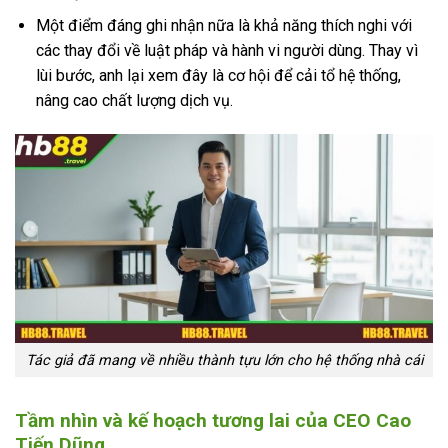
Một điểm đáng ghi nhận nữa là khả năng thích nghi với
các thay đổi về luật pháp và hành vi người dùng. Thay vì
lùi bước, anh lại xem đây là cơ hội để cải tổ hệ thống,
nâng cao chất lượng dịch vụ.
Tác giả đã mang về nhiều thành tựu lớn cho hệ thống nhà cái
Tầm nhìn và kế hoạch tương lai của CEO Cao
Tiến Dũng