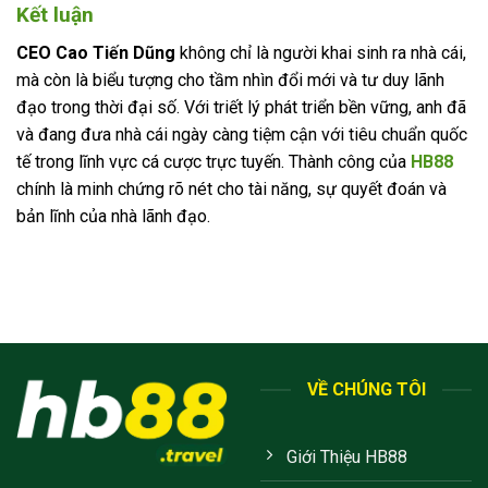
Kết luận
CEO Cao Tiến Dũng
không chỉ là người khai sinh ra nhà cái,
mà còn là biểu tượng cho tầm nhìn đổi mới và tư duy lãnh
đạo trong thời đại số. Với triết lý phát triển bền vững, anh đã
và đang đưa nhà cái ngày càng tiệm cận với tiêu chuẩn quốc
tế trong lĩnh vực cá cược trực tuyến. Thành công của
HB88
chính là minh chứng rõ nét cho tài năng, sự quyết đoán và
bản lĩnh của nhà lãnh đạo.
VỀ CHÚNG TÔI
Giới Thiệu HB88