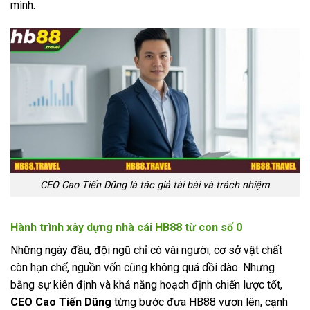
mình.
CEO Cao Tiến Dũng là tác giả tài bài và trách nhiệm
Hành trình xây dựng nhà cái HB88 từ con số 0
Những ngày đầu, đội ngũ chỉ có vài người, cơ sở vật chất
còn hạn chế, nguồn vốn cũng không quá dồi dào. Nhưng
bằng sự kiên định và khả năng hoạch định chiến lược tốt,
CEO Cao Tiến Dũng
từng bước đưa HB88 vươn lên, cạnh