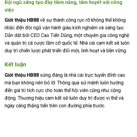
Đội ngũ sáng tạo đầy tiềm năng, tâm huyết với công
việc
Giới thiệu HB88
về sự thành công rực rỡ không thể không
nhắc đến đội ngũ vận hành giàu kinh nghiệm và sáng tạo.
Dẫn dắt bởi CEO Cao Tiến Dũng, một chuyên gia công nghệ
và quản trị cá cược tầm cỡ quốc tế. Nhà cái cam kết sẽ luôn
duy trì chiến lược phát triển đổi mới, linh hoạt và bền vững.
Kết luận
Giới thiệu HB88
xứng đáng là nhà cái trực tuyến đỉnh cao
mà bạn không nên bỏ lỡ. Thông qua sứ mệnh luôn hướng
đến giá trị tích cực cho toàn thể hội viên cũng như cộng
động. Thương hiệu cam kết sẽ luôn duy trì được vị thế và
ngày càng thăng tiến trên con đường phía trước.