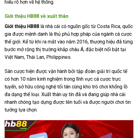
hiểu rõ hơn về hệ thống.
Giới thiệu HB88 về xuất thân
Giới thiệu HB88
là nhà cái có nguồn gốc từ Costa Rica, quốc
gia được mệnh danh là thủ phủ hợp pháp của ngành cá cược
thế giới. Kể từ khi ra mắt vào năm 2016, thương hiệu đã từng
bước mở rộng thị trường khắp châu Á, đặc biệt nổi bật tại
Việt Nam, Thái Lan, Philippines.
Sân cược hiện được vận hành bởi tập đoàn giải trí quốc tế
có hơn 10 năm kinh nghiệm trong lĩnh vực cá cược trực
tuyến, sở hữu công nghệ tối tân cùng kho trò chơi khổng lồ
đa dạng thể loại. Xuất thân uy tín đã và đang giúp nhà cái
nhanh chóng tạo dựng được tên tuổi và được người chơi tin
tưởng lựa chọn.