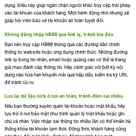
dụng. Điều này giúp ngăn chặn người khác truy cập trái phép
vào tài khoản của khách hàng. Một hành động nhỏ nhưng sẽ
giúp hội viên bảo vệ tài khoản an toàn tuyệt đối.
Không đăng nhập HB88 qua link lạ, tránh lừa đảo
Bạn nên truy cập HB88 thông qua các đường dẫn chính
thống từ website hoặc ứng dụng chính thức. Những đường
link lạ trong tin nhắn, email hoặc quảng cáo có thể là trang
giả mạo đánh cắp thông tin. Hãy cảnh giác với bất kỳ nội
dung nào hứa hẹn khuyến mãi quá hấp dẫn, kiểm tra kỹ URL
để tránh rủi ro.
Lưu lại dữ liệu nick ở nơi an toàn, tránh điền sai nhiều
Nếu bạn thường xuyên quên tài khoản hoặc mật khẩu, hãy
lưu trữ ở nơi bảo mật như trình quản lý mật khẩu hoặc ghi
chú cá nhân. Việc nhập sai thông tin nhiều lần có thể khiến hệ
thống khóa tài khoản tạm thời. Đồng thời, khách hàng cũng