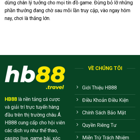
dừng chân lý tưởng cho mọi tín đồ game. Đừng bỏ lỡ những
phần thưởng đang chờ sau mỗi lần truy cập, vào ngay hôm
nay, chơi là thắng lớn.
VỀ CHÚNG TÔI
Giới Thiệu HB88
HB88
là nền tảng cá cược
Điều Khoản Điều Kiện
và giải trí trực tuyến hàng
Chính Sách Bảo Mật
đầu trên thị trường châu Á.
HB88 cung cấp cho hội viên
Quyền Riêng Tư
các dịch vụ như thể thao,
Miễn Trừ Trách Nhiệm
casino live, game bài, xóc