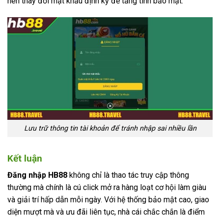
nên thay đổi mật khẩu định kỳ để tăng tính bảo mật.
Lưu trữ thông tin tài khoản để tránh nhập sai nhiều lần
Kết luận
Đăng nhập HB88
không chỉ là thao tác truy cập thông
thường mà chính là cú click mở ra hàng loạt cơ hội làm giàu
và giải trí hấp dẫn mỗi ngày. Với hệ thống bảo mật cao, giao
diện mượt mà và ưu đãi liên tục, nhà cái chắc chắn là điểm