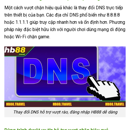
Một cách vượt chặn hiệu quả khác là thay đổi DNS trực tiếp
trên thiết bị của bạn. Các địa chỉ DNS phổ biến như 8.8.8.8
hoặc 1.1.1.1 giúp truy cập nhanh hơn và ổn định hơn. Phương
pháp này đặc biệt hữu ích với người chơi dùng mạng di động
hoặc Wi-Fi chặn game.
Thay đổi DNS hỗ trợ vượt rào, đăng nhập HB88 dễ dàng