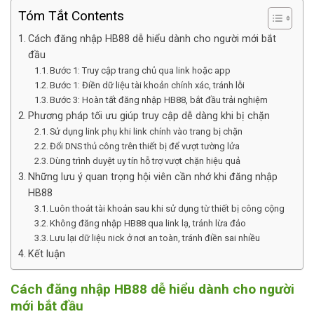
Tóm Tắt Contents
Cách đăng nhập HB88 dễ hiểu dành cho người mới bắt
đầu
Bước 1: Truy cập trang chủ qua link hoặc app
Bước 1: Điền dữ liệu tài khoản chính xác, tránh lỗi
Bước 3: Hoàn tất đăng nhập HB88, bắt đầu trải nghiệm
Phương pháp tối ưu giúp truy cập dễ dàng khi bị chặn
Sử dụng link phụ khi link chính vào trang bị chặn
Đổi DNS thủ công trên thiết bị để vượt tường lửa
Dùng trình duyệt uy tín hỗ trợ vượt chặn hiệu quả
Những lưu ý quan trọng hội viên cần nhớ khi đăng nhập
HB88
Luôn thoát tài khoản sau khi sử dụng từ thiết bị công cộng
Không đăng nhập HB88 qua link lạ, tránh lừa đảo
Lưu lại dữ liệu nick ở nơi an toàn, tránh điền sai nhiều
Kết luận
Cách đăng nhập HB88 dễ hiểu dành cho người
mới bắt đầu