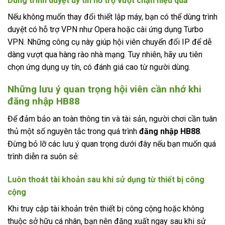
Dùng trình duyệt uy tín hỗ trợ vượt chặn hiệu quả
Nếu không muốn thay đổi thiết lập máy, bạn có thể dùng trình
duyệt có hỗ trợ VPN như Opera hoặc cài ứng dụng Turbo
VPN. Những công cụ này giúp hội viên chuyển đổi IP để dễ
dàng vượt qua hàng rào nhà mạng. Tuy nhiên, hãy ưu tiên
chọn ứng dụng uy tín, có đánh giá cao từ người dùng.
Những lưu ý quan trọng hội viên cần nhớ khi
đăng nhập HB88
Để đảm bảo an toàn thông tin và tài sản, người chơi cần tuân
thủ một số nguyên tắc trong quá trình
đăng nhập HB88
.
Đừng bỏ lỡ các lưu ý quan trọng dưới đây nếu bạn muốn quá
trình diễn ra suôn sẻ:
Luôn thoát tài khoản sau khi sử dụng từ thiết bị công
cộng
Khi truy cập tài khoản trên thiết bị công cộng hoặc không
thuộc sở hữu cá nhân, bạn nên đăng xuất ngay sau khi sử