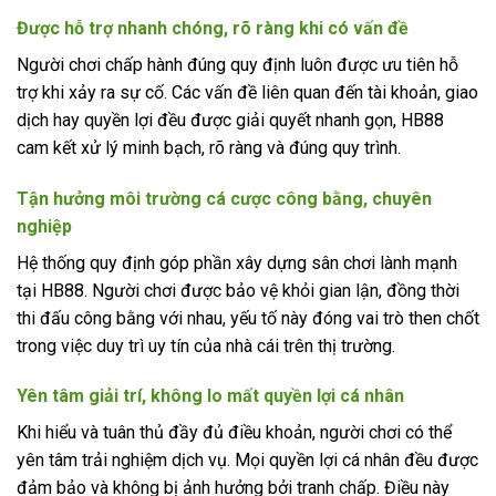
Được hỗ trợ nhanh chóng, rõ ràng khi có vấn đề
Người chơi chấp hành đúng quy định luôn được ưu tiên hỗ
trợ khi xảy ra sự cố. Các vấn đề liên quan đến tài khoản, giao
dịch hay quyền lợi đều được giải quyết nhanh gọn, HB88
cam kết xử lý minh bạch, rõ ràng và đúng quy trình.
Tận hưởng môi trường cá cược công bằng, chuyên
nghiệp
Hệ thống quy định góp phần xây dựng sân chơi lành mạnh
tại HB88. Người chơi được bảo vệ khỏi gian lận, đồng thời
thi đấu công bằng với nhau, yếu tố này đóng vai trò then chốt
trong việc duy trì uy tín của nhà cái trên thị trường.
Yên tâm giải trí, không lo mất quyền lợi cá nhân
Khi hiểu và tuân thủ đầy đủ điều khoản, người chơi có thể
yên tâm trải nghiệm dịch vụ. Mọi quyền lợi cá nhân đều được
đảm bảo và không bị ảnh hưởng bởi tranh chấp. Điều này